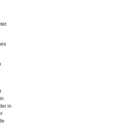
tet
nes
u
r
in
der in
er
de