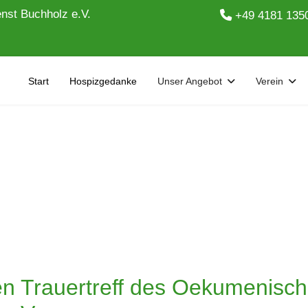
nst Buchholz e.V.
+49 4181 135
Start
Hospizgedanke
Unser Angebot
Verein
n Trauertreff des Oekumenisc