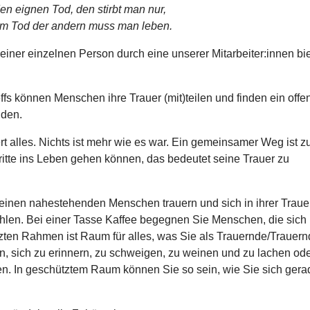
en eignen Tod, den stirbt man nur,
m Tod der andern muss man leben.
ner einzelnen Person durch eine unserer Mitarbeiter:innen bie
s können Menschen ihre Trauer (mit)teilen und finden ein offe
nden.
t alles. Nichts ist mehr wie es war. Ein gemeinsamer Weg ist z
tte ins Leben gehen können, das bedeutet seine Trauer zu
m einen nahestehenden Menschen trauern und sich in ihrer Traue
hlen. Bei einer Tasse Kaffee begegnen Sie Menschen, die sich 
tzten Rahmen ist Raum für alles, was Sie als Trauernde/Trauern
en, sich zu erinnern, zu schweigen, zu weinen und zu lachen od
en. In geschütztem Raum können Sie so sein, wie Sie sich gera